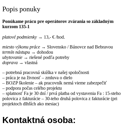
Popis ponuky
Ponúkame prácu pre operátorov zvárania so základným
kurzom 135-1
platové podmienky
→ 13,- € /hod.
miesto výkonu práce
→ Slovensko / Bánovce nad Bebravou
termín nástupu
→ dohodou
ubytovanie
→ riešené podľa potreby
doprava
→ vlastná
– potrebná pracovná skúška v našej spoločnosti
– práca je na živnosť – zmluva o dielo
– BOZP školenie – ak pracovník nemá vieme zabezpečiť
– podpora počas celého projektu
– splatnosť Fa je 30 dní / prvá platba od vystavenia Fa : 15-steho
polovica z fakturácie – 30-teho druhá polovica z fakturácie (pri
projektoch dlhších ako mesiac)
Kontaktná osoba: