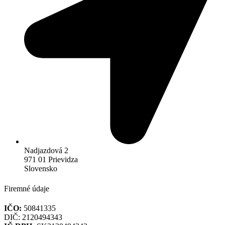
Nadjazdová 2
971 01 Prievidza
Slovensko
Firemné údaje
IČO:
50841335
DIČ: 2120494343