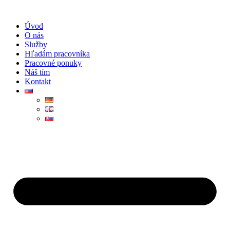
Preskočiť
na
Úvod
obsah
O nás
Služby
Hľadám pracovníka
Pracovné ponuky
Náš tím
Kontakt